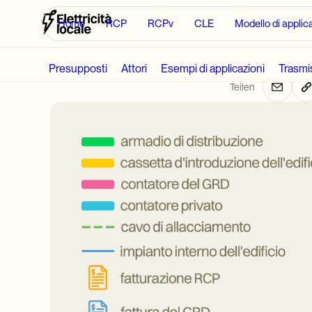
Maximilian Mus
Home
RCP
RCPv
CLE
Modello di applic
RCPv
Comb
Presupposti
Attori
Esempi di applicazioni
Trasmis
Teilen