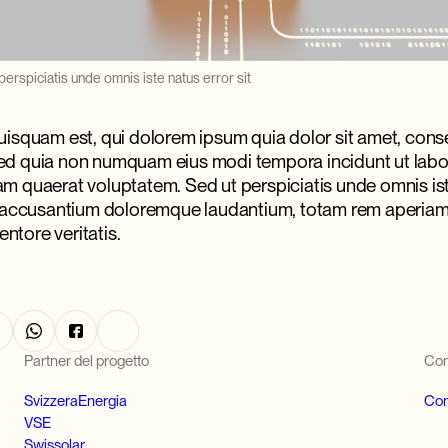
 perspiciatis unde omnis iste natus error sit
isquam est, qui dolorem ipsum quia dolor sit amet, conse
, sed quia non numquam eius modi tempora incidunt ut labo
 quaerat voluptatem. Sed ut perspiciatis unde omnis ist
 accusantium doloremque laudantium, totam rem aperiam
entore veritatis.
Partner del progetto
Con
SvizzeraEnergia
Con
VSE
Swissolar