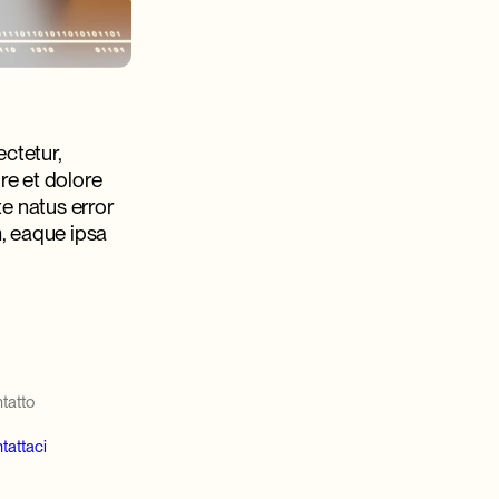
ctetur,
re et dolore
e natus error
, eaque ipsa
tatto
tattaci