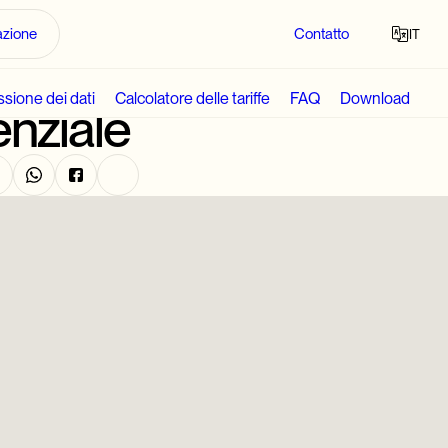
ter
azione
Contatto
IT
n un complesso
DE
sione dei dati
Calcolatore delle tariffe
FAQ
Download
enziale
IT
FR