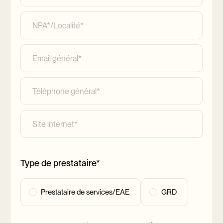
NPA*/Localité*
Email général*
Téléphone général*
Site internet*
Type de prestataire*
Prestataire de services/EAE
GRD