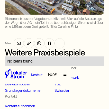
Rickenbach aus der Vogelperspektive mit Blick auf die Solaranlage
der Wegmüller AG – ein Teil ihres überschüssigen Stroms wird über
eine LEG mit dem Dorf geteilt. (Bild: Caroline Fink)
Teilen
Home
Weitere Praxisbeispiele
ZEV
No items found.
Links
Projektpartner
vZEV
Kontakt
DE
Übersicht
EnergieSchweiz
Betriebsmodelle
VSE
DE
LEG
Grundlagendokumente
Swissolar
Kontakt
IT
Praxismodell
Kontakt aufnehmen
FR