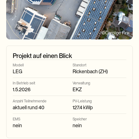
©
Caroline Fink
Projekt auf einen Blick
Modell
Standort
LEG
Rickenbach (ZH)
In Betrieb seit
Verwaltung
1.5.2026
EKZ
Anzahl Teilnehmende
PV-Leistung
aktuell rund 40
127.4 kWp
EMS
Speicher
nein
nein