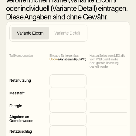
oder individuell (Variante Detail) eintragen.
Diese Angaben sind ohne Gewähr.
Variante Elcom
Variante Detail
Tarifkomponenten
Eingabe Tarife gemäss
Kosten Solarstrom LEG, die
Elcom
(Angaben in Rp./kWh)
vom VNB direkt an die
BezügerIn in Rechnung
gestellt werden
Netznutzung
Messtarif
Energie
Abgaben an
Gemeinwesen
Netzzuschlag