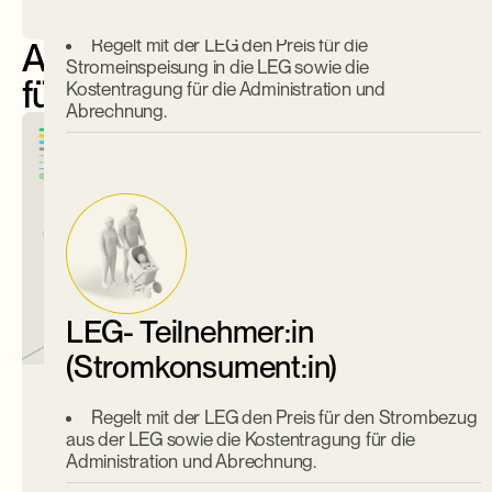
Regelt mit der LEG den Preis für die
Anwendungsbeispiele
Stromeinspeisung in die LEG sowie die
für LEG Strom
Kostentragung für die Administration und
Abrechnung.
Kauft den Strom prioritär aus der LEG ein.
Kauft den Reststrombezug beim VNB ein (oder
bei Dritten bei Marktzugang).
LEG- Teilnehmer:in
(Stromkonsument:in)
LEG
L
Regelt mit der LEG den Preis für den Strombezug
Nicht alle
aus der LEG sowie die Kostentragung für die
Administration und Abrechnung.
Endverbraucher:innen