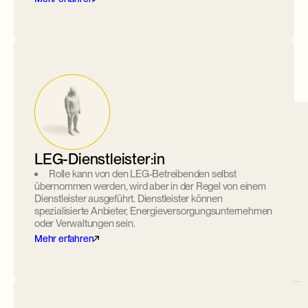
LEG-Dienstleister:in
Rolle kann von den LEG-Betreibenden selbst
übernommen werden, wird aber in der Regel von einem
Dienstleister ausgeführt. Dienstleister können
spezialisierte Anbieter, Energieversorgungs­unternehmen
Verteilnetzbetreiber (VNB)
oder Verwaltungen sein.
Mehr erfahren
Erteilt innerhalb von 15 Tagen Auskunft über die
Netztopologie.
Prüft bei der Anmeldung die Erfüllung der LEG-