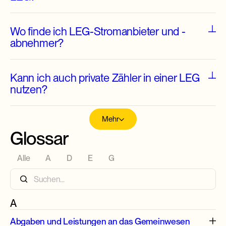
LEG
Wo finde ich LEG-Stromanbieter und -
abnehmer?
Kann ich auch private Zähler in einer LEG
nutzen?
Mehr
Glossar
Alle
A
D
E
G
A
Abgaben und Leistungen an das Gemeinwesen