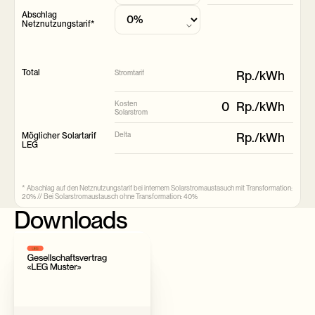
Abschlag
Netznutzungstarif*
Total
Stromtarif
Rp./
kWh
Kosten
0
Rp./
kWh
Solarstrom
Delta
Rp./
kWh
Möglicher Solartarif
LEG
* Abschlag auf den Netznutzungstarif bei internem Solarstromaustasuch mit Transformation:
20% // Bei Solarstromaustausch ohne Transformation: 40%
Downloads