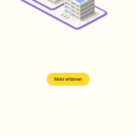
Praxismodell
VNB Praxismodell
Mehr erfahren
Links
Projektpartner
Übersicht
EnergieSchweiz
Betriebsmodelle
VSE