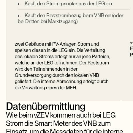
beteiligen sich an einer LEG
Kauft den Strom prioritär aus der LEG ein.
M
Kauft den Reststrombezug beim VNB ein (oder
s
Einzelne Teilnehmende von drei
bei Dritten bei Marktzugang).
A
Mehrfamilienhäusern (MFH) und einem
w
Einfamilienhaus (EFH) auf der Netzebene 7
a
nehmen an einer LEG teil. Dabei produzieren
v
zwei Gebäude mit PV-Anlagen Strom und
E
speisen diesen in die LEG ein. Die Verteilung
P
des lokalen Stroms erfolgt nur an jene Parteien,
welche an der LEG teilnehmen. Der Reststrom
wird den Teilnehmenden in der
Grundversorgung durch den lokalen VNB
geliefert. Die interne Abrechnung erfolgt durch
die Verwaltung eines der MFH.
Datenübermittlung
Wie beim vZEV kommen auch bei LEG
Strom die Smart Meter des VNB zum
Einsatz, um die Messdaten für die interne