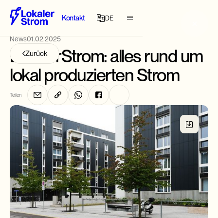
vZEV
Kontakt
DE
Lena Kern
News
01.02.2025
DE
LEG
LokalerStrom: alles rund um
Zurück
IT
lokal produzierten Strom
Praxismodell
FR
Teilen