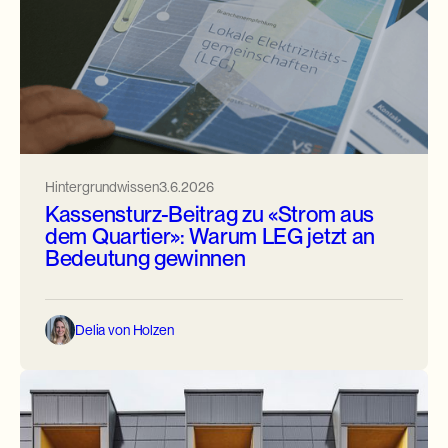
Hintergrundwissen
3.6.2026
Kassensturz-Beitrag zu «Strom aus
dem Quartier»: Warum LEG jetzt an
Bedeutung gewinnen
Delia von Holzen