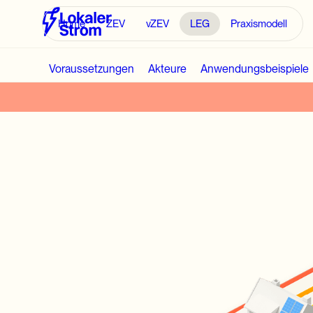
Home
ZEV
vZEV
LEG
Praxismodell
Voraussetzungen
Akteure
Anwendungsbeispiele
Elek