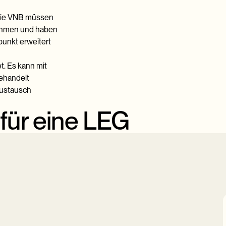
Die VNB müssen
ehmen und haben
punkt erweitert
t. Es kann mit
gehandelt
austausch
für eine LEG