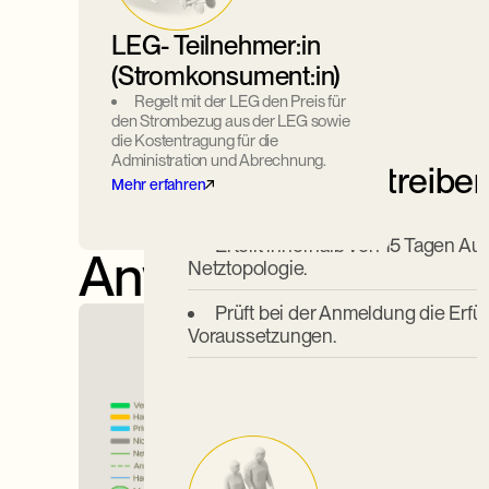
LEG- Teilnehmer:in
(Stromkonsument:in)
Regelt mit der LEG den Preis für
den Strombezug aus der LEG sowie
die Kostentragung für die
Administration und Abrechnung.
Verteilnetzbetreibe
Mehr erfahren
Erteilt innerhalb von 15 Tagen Au
Anwendungsbeispi
Netztopologie.
Prüft bei der Anmeldung die Erfü
Voraussetzungen.
Installiert Smart Meter (falls noch
Schaltet bei Bedarf die Kundensc
Meter frei.