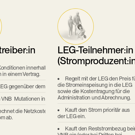
reiber:in
LEG-Teilnehmer:in
(Stromproduzent:in
Konditionen innerhalb der LEG mit den
m
in einem Vertrag.
Regelt mit der LEG den Preis f
die Stromeinspeisung in die LEG
e LEG gegenüber dem VNB.
en
sowie die Kostentragung für die
Administration und Abrechnung.
 VNB Mutationen in der LEG.
en.
Kauft den Strom prioritär aus
Rechnet die Netzkosten und den vom VNB
ht alle
der LEG ein.
om ab.
dverbraucher:innen
Kauft den Reststrombezug be
VNB ein (oder bei Dritten bei