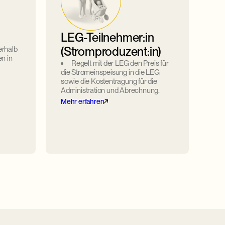
LEG-Teilnehmer:in
(Stromproduzent:in)
erhalb
n in
Regelt mit der LEG den Preis für
die Stromeinspeisung in die LEG
sowie die Kostentragung für die
Administration und Abrechnung.
Mehr erfahren