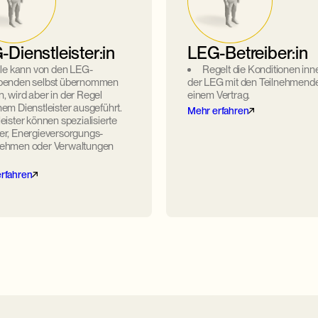
Dienstleister:in
LEG-Betreiber:in
le kann von den LEG-
Regelt die Konditionen inn
ibenden selbst übernommen
der LEG mit den Teilnehmende
, wird aber in der Regel
einem Vertrag.
nem Dienstleister ausgeführt.
Mehr erfahren
leister können spezialisierte
er, Energieversorgungs­
nehmen oder Verwaltungen
rfahren