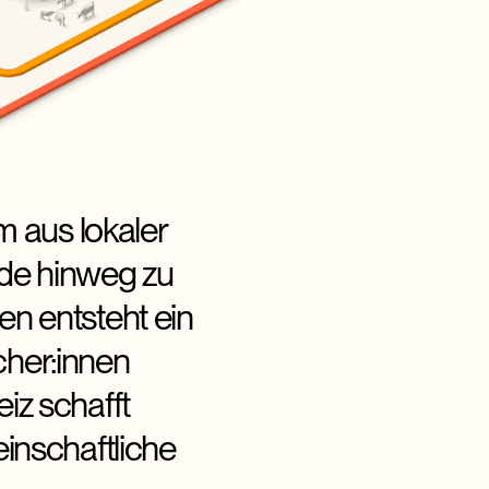
m aus lokaler
nde hinweg zu
n entsteht ein
cher:innen
iz schafft
inschaftliche