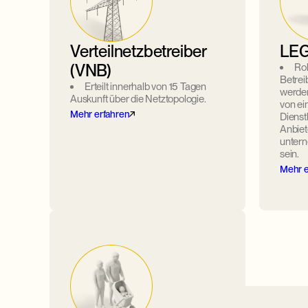
Verteilnetzbetreiber
LEG-
(VNB)
Rol
Betre
Erteilt innerhalb von 15 Tagen
werden
Auskunft über die Netztopologie.
von ei
Mehr erfahren
Dienst
Anbiet
unter
sein.
Mehr e